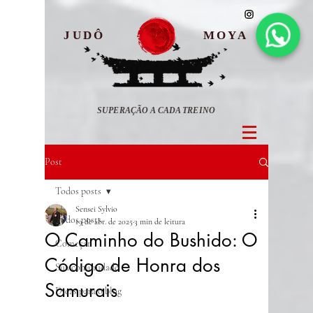
JUDÔ
MOYA
SUPERAÇÃO A CADA TREINO
Post
Todos posts
Sensei Sylvio
Todos posts
19 de abr. de 2025
3 min de leitura
O Caminho do Bushido: O
Começar
Código de Honra dos
Sua comunidade
Samurais
Dicas para o blog