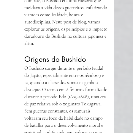
combate, o Bushido era uma filosofia que 
moldava a vida desses guerreiros, enfatizando 
virtudes como lealdade, honra e 
autodisciplina. Neste post de blog, vamos 
explorar as origens, os princípios e o impacto 
duradouro do Bushido na cultura japonesa e 
além.
Origens do Bushido
O Bushido surgiu durante o período feudal 
do Japão, especialmente entre os séculos 9 e 
12, quando a classe dos samurais ganhou 
destaque. O termo em si foi mais formalizado 
durante o período Edo (1603–1868), uma era 
de paz relativa sob o xogunato Tokugawa. 
Sem guerras constantes, os samurais 
voltaram seu foco da habilidade no campo 
de batalha para o desenvolvimento moral e 
espiritual, codificando seus valores no que 