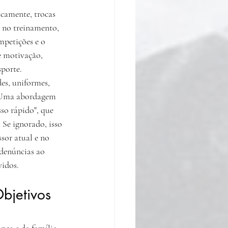
icamente, trocas 
 no treinamento, 
mpetições e o 
e motivação, 
sporte.
es, uniformes, 
. Uma abordagem 
so rápido", que 
Se ignorado, isso 
sor atual e no 
denúncias ao 
vidos.
bjetivos 
nça e da família. 