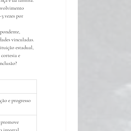
nvolvimento 
-3 vezes por 
spondente, 
dades vinculadas. 
ituição estadual, 
cortesia e 
inclusão?
ão e progresso 
e promove 
 integral