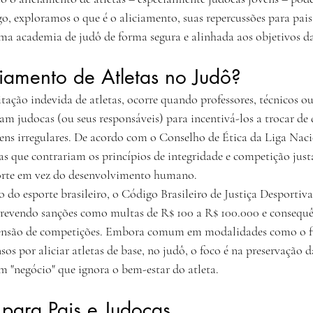
igo, exploramos o que é o aliciamento, suas repercussões para pais e
uma academia de judô de forma segura e alinhada aos objetivos da
iamento de Atletas no Judô?
tação indevida de atletas, ocorre quando professores, técnicos ou
m judocas (ou seus responsáveis) para incentivá-los a trocar de 
ens irregulares. De acordo com o Conselho de Ética da Liga Naci
icas que contrariam os princípios de integridade e competição jus
orte em vez do desenvolvimento humano.
do esporte brasileiro, o Código Brasileiro de Justiça Desporti
prevendo sanções como multas de R$ 100 a R$ 100.000 e consequê
pensão de competições. Embora comum em modalidades como o fu
os por aliciar atletas de base, no judô, o foco é na preservação d
um "negócio" que ignora o bem-estar do atleta.
 para Pais e Judocas