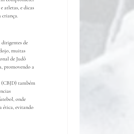
 atletas, e dicas 
 criança.
 dirigentes de 
dojo, muitas 
onal de Judô 
ta, promovendo a 
va (CBJD) também 
ncias 
tebol, onde 
a ética, evitando 