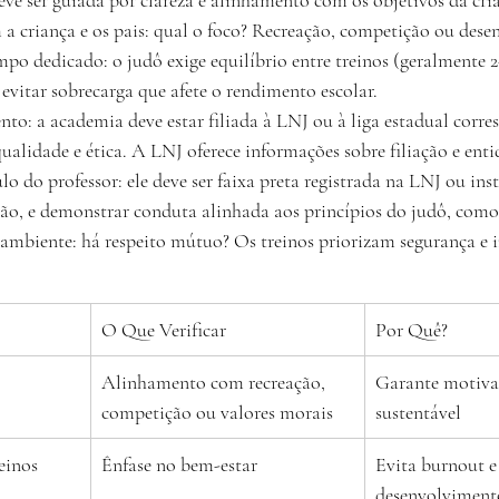
 criança e os pais: qual o foco? Recreação, competição ou dese
po dedicado: o judô exige equilíbrio entre treinos (geralmente 2
 evitar sobrecarga que afete o rendimento escolar.
nto: a academia deve estar filiada à LNJ ou à liga estadual corre
ualidade e ética. A LNJ oferece informações sobre filiação e enti
lo do professor: ele deve ser faixa preta registrada na LNJ ou inst
ão, e demonstrar conduta alinhada aos princípios do judô, como 
ambiente: há respeito mútuo? Os treinos priorizam segurança e 
O Que Verificar
Por Quê?
Alinhamento com recreação, 
Garante motivaç
competição ou valores morais
sustentável
einos
Ênfase no bem-estar
Evita burnout 
desenvolvimento