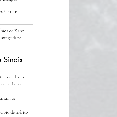
 éticos e 
ípios de Kano, 
 integridade
 Sinais 
eta se destaca 
omo melhores 
rariam os 