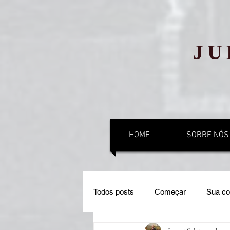
JU
HOME
SOBRE NÓS
Todos posts
Começar
Sua c