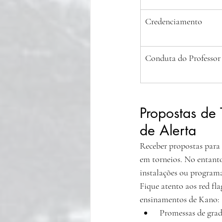
Credenciamento
Conduta do Professor
Propostas de
de Alerta
Receber propostas para 
em torneios. No entanto
instalações ou programa
Fique atento aos red fl
ensinamentos de Kano:
 Promessas de graduação acelerada (ex.: pular faixas sem mérito), que violam o princípio de mérito 