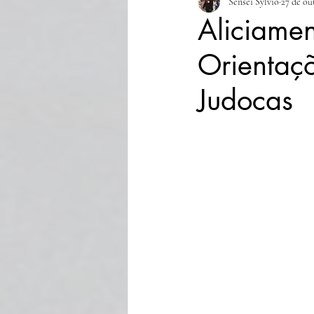
Sensei Sylvio
27 de ou
Aliciamen
Orientaçõ
Judocas