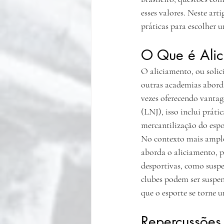
esses valores. Neste art
práticas para escolher 
O Que é Alic
O aliciamento, ou solici
outras academias aborda
vezes oferecendo vantag
(LNJ), isso inclui prát
mercantilização do esp
No contexto mais amplo 
aborda o aliciamento, 
desportivas, como sus
clubes podem ser suspens
que o esporte se torne 
Repercussões