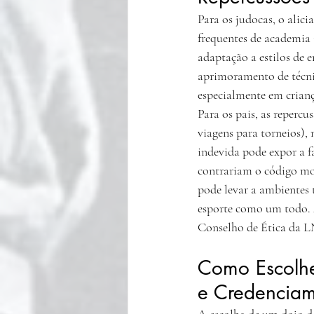
Para os judocas, o alic
frequentes de academia 
adaptação a estilos de 
aprimoramento de técnic
especialmente em crianç
Para os pais, as reperc
viagens para torneios)
indevida pode expor a f
contrariam o código mor
pode levar a ambientes 
esporte como um todo. A
Conselho de Ética da L
Como Escolhe
e Credencia
A escolha de um dojo de