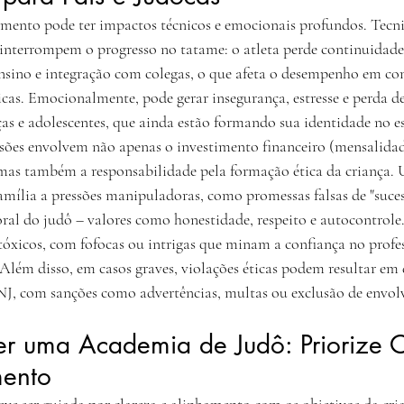
iamento pode ter impactos técnicos e emocionais profundos. Tecn
interrompem o progresso no tatame: o atleta perde continuidade
ensino e integração com colegas, o que afeta o desempenho em co
as. Emocionalmente, pode gerar insegurança, estresse e perda d
as e adolescentes, que ainda estão formando sua identidade no e
ussões envolvem não apenas o investimento financeiro (mensalidad
, mas também a responsabilidade pela formação ética da criança
amília a pressões manipuladoras, como promessas falsas de "suces
al do judô – valores como honestidade, respeito e autocontrole. 
tóxicos, com fofocas ou intrigas que minam a confiança no profes
lém disso, em casos graves, violações éticas podem resultar em 
NJ, com sanções como advertências, multas ou exclusão de envol
r uma Academia de Judô: Priorize O
mento
ve ser guiada por clareza e alinhamento com os objetivos da cria