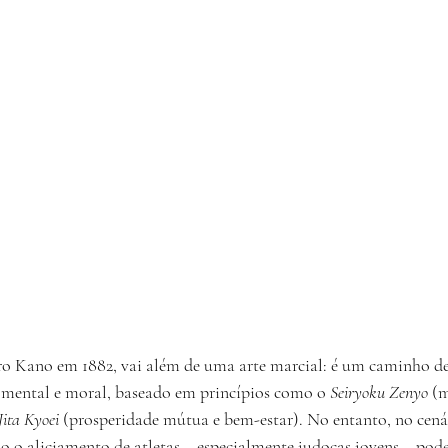
ro Kano em 1882, vai além de uma arte marcial: é um caminho de
 mental e moral, baseado em princípios como o 
Seiryoku Zenyo
 (
Jita Kyoei
 (prosperidade mútua e bem-estar). No entanto, no cená
mo o aliciamento de atletas – especialmente judocas jovens – p